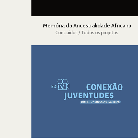
Memória da Ancestralidade Africana
Concluídos / Todos os projetos