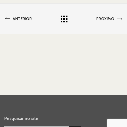
PORTFOLIO
PRÓXIMO
Todos
ANTERIOR
PRÓXIMO
ANTERIOR
PORTFOLIO
Portofilios
Pesquisar no site