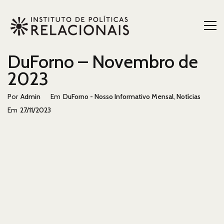
DuForno – Novembro de
2023
Categorias
Pos
Por
Admin
Em
DuForno - Nosso Informativo Mensal
,
Notícias
Em
Em
27/11/2023