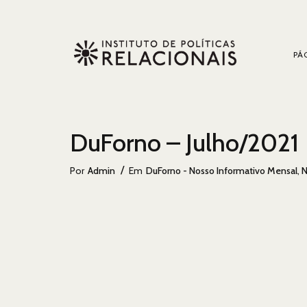
PÁG
DuForno – Julho/2021
Categorias
Por
Admin
Em
DuForno - Nosso Informativo Mensal
,
N