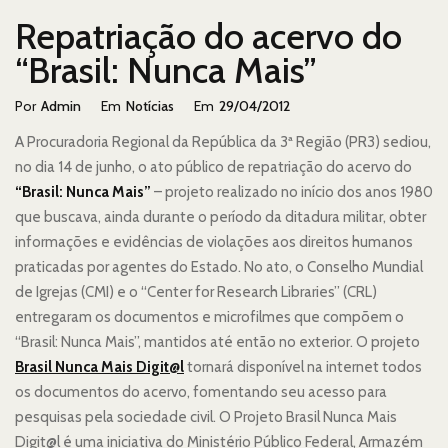
Repatriação do acervo do
“Brasil: Nunca Mais”
Categorias
Postado
Por
Admin
Em
Notícias
Em
29/04/2012
Em
A Procuradoria Regional da República da 3ª Região (PR3) sediou,
no dia 14 de junho, o ato público de repatriação do acervo do
“Brasil: Nunca Mais”
– projeto realizado no início dos anos 1980
que buscava, ainda durante o período da ditadura militar, obter
informações e evidências de violações aos direitos humanos
praticadas por agentes do Estado. No ato, o Conselho Mundial
de Igrejas (CMI) e o “Center for Research Libraries” (CRL)
entregaram os documentos e microfilmes que compõem o
“Brasil: Nunca Mais”, mantidos até então no exterior. O projeto
Brasil Nunca Mais Digit@l
tornará disponível na internet todos
os documentos do acervo, fomentando seu acesso para
pesquisas pela sociedade civil. O Projeto Brasil Nunca Mais
Digit@l é uma iniciativa do Ministério Público Federal, Armazém