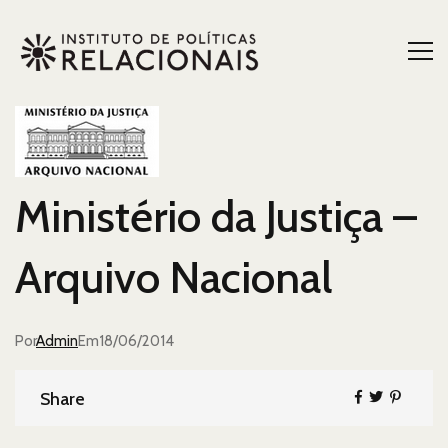
Ministério da Justiça –
Arquivo Nacional
Por
Admin
Postado
Em
18/06/2014
em
Share
Share