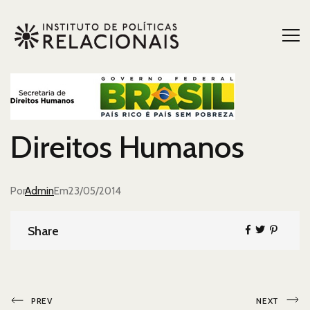
Direitos Humanos
Por
Admin
Postado
Em
23/05/2014
em
Share
Share
Navegação
Post
Próximo
PREV
NEXT